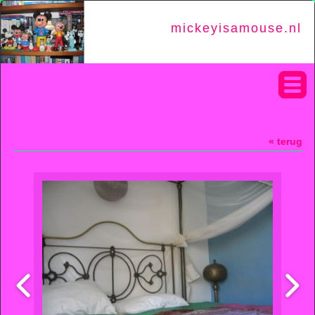
mickeyisamouse.nl
« terug